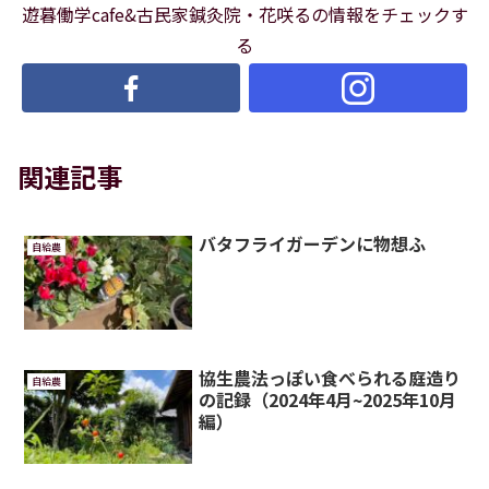
遊暮働学cafe&古民家鍼灸院・花咲るの情報をチェックす
る
関連記事
バタフライガーデンに物想ふ
自給農
協生農法っぽい食べられる庭造り
自給農
の記録（2024年4月~2025年10月
編）