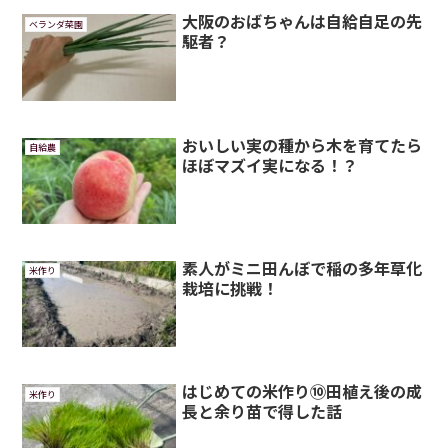
大阪のおばちゃんは自給自足の先
ベランダ菜園
駆者？
おいしい実の種から木を育てたら
自給農
ほぼマズイ実になる！？
素人がミニ田んぼで稲の多年草化
米作り
栽培に挑戦！
はじめての米作り⑩田植え後の成
米作り
長と余り苗で得した話