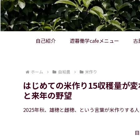
自己紹介
遊暮働学cafeメニュー
古
ホーム
自給農
米作り
はじめての米作り15収穫量が
と来年の野望
2025年秋、雄穂と雌穂、という言葉が米作りする
目