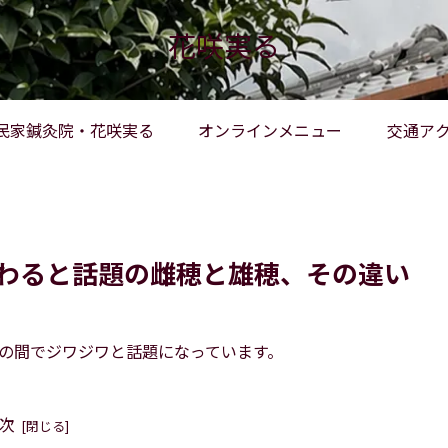
花咲実る
民家鍼灸院・花咲実る
オンラインメニュー
交通ア
変わると話題の雌穂と雄穂、その違い
人の間でジワジワと話題になっています。
次