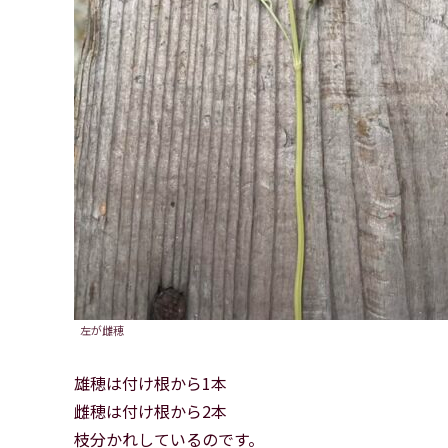
左が雌穂
雄穂は付け根から1本
雌穂は付け根から2本
枝分かれしているのです。