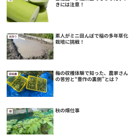
きには注意！
素人がミニ田んぼで稲の多年草化
米作り
栽培に挑戦！
梅の収穫体験で知った、農家さん
自給農
の苦労と“豊作の裏側”とは？
秋の畑仕事
畑