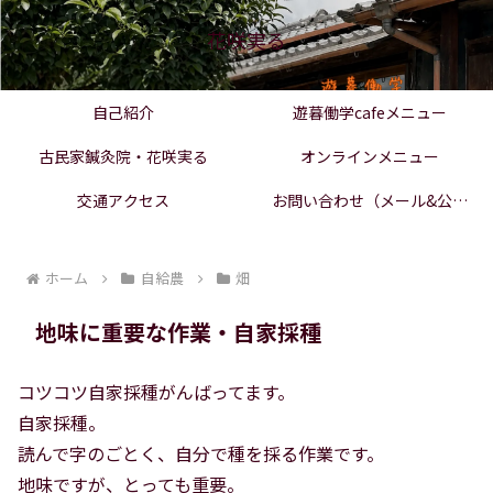
花咲実る
自己紹介
遊暮働学cafeメニュー
古民家鍼灸院・花咲実る
オンラインメニュー
交通アクセス
お問い合わせ（メール&公式
LINE）
ホーム
自給農
畑
地味に重要な作業・自家採種
コツコツ自家採種がんばってます。
自家採種。
読んで字のごとく、自分で種を採る作業です。
地味ですが、とっても重要。