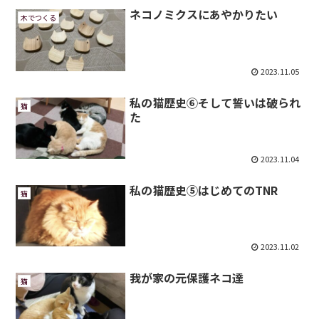
ネコノミクスにあやかりたい
木でつくる
2023.11.05
私の猫歴史⑥そして誓いは破られ
猫
た
2023.11.04
私の猫歴史⑤はじめてのTNR
猫
2023.11.02
我が家の元保護ネコ達
猫