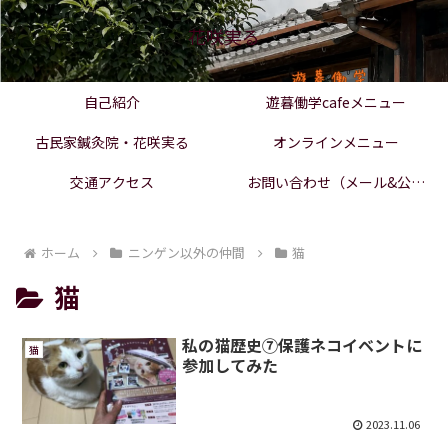
花咲実る
自己紹介
遊暮働学cafeメニュー
古民家鍼灸院・花咲実る
オンラインメニュー
交通アクセス
お問い合わせ（メール&公式
LINE）
ホーム
ニンゲン以外の仲間
猫
猫
私の猫歴史⑦保護ネコイベントに
猫
参加してみた
2023.11.06