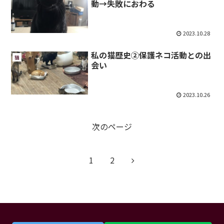
動→失敗におわる
2023.10.28
私の猫歴史②保護ネコ活動との出
猫
会い
2023.10.26
次のページ
次
1
2
へ